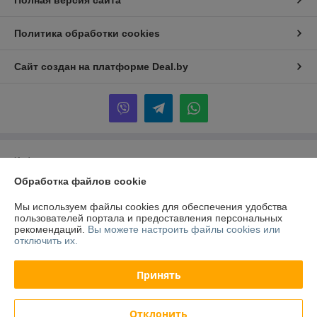
Политика обработки cookies
Сайт создан на платформе Deal.by
Информация для покупателя
Обработка файлов cookie
Юридическое лицо:
Частное унитарное предприятие «Чайковский
Трейд»
220040, г. Минск, ул. Некрасова, 106-1
Мы используем файлы cookies для обеспечения удобства
пользователей портала и предоставления персональных
Регистрационный номер ЕГР: 192848943
рекомендаций.
Вы можете настроить файлы cookies или
отключить их.
УНП: 192848943
Регистрационный орган: Минский горисполком
Принять
Дата регистрации компании: 12.12.2023
Отклонить
Местонахождение книги жалоб и предложений: ул. Некрасова, д.106