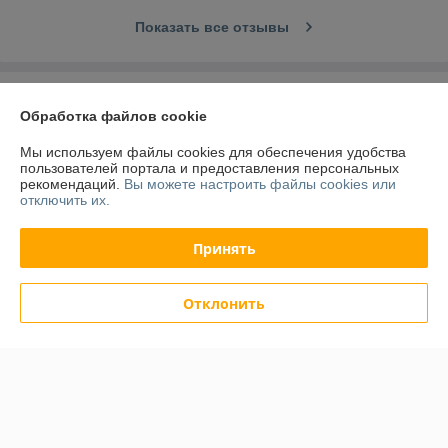
Показать все отзывы
О нас
Обработка файлов cookie
Контакты
Мы используем файлы cookies для обеспечения удобства
пользователей портала и предоставления персональных
рекомендаций.
Вы можете настроить файлы cookies или
Доставка и оплата
отключить их.
График работы
Принять
Полная версия сайта
Отклонить
Политика обработки cookies
Сайт создан на платформе Deal.by