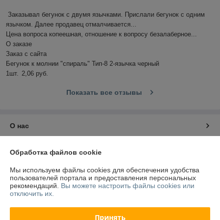
Заказывал бегунок с двумя язычками. Прислали бегунок с одним 
язычком. Далее продавец отмалчивается...

Цена вопроса копеешная, отношение к вопросу безалаберное...

О заказе

Заказ с сайта

Бегунок к молнии "спираль" Тип-8 2-язычка черный

1шт.	2,06 руб.
Показать все отзывы
О нас
Контакты
Обработка файлов cookie
Мы используем файлы cookies для обеспечения удобства
Доставка и оплата
пользователей портала и предоставления персональных
рекомендаций.
Вы можете настроить файлы cookies или
отключить их.
График работы
Принять
Полная версия сайта