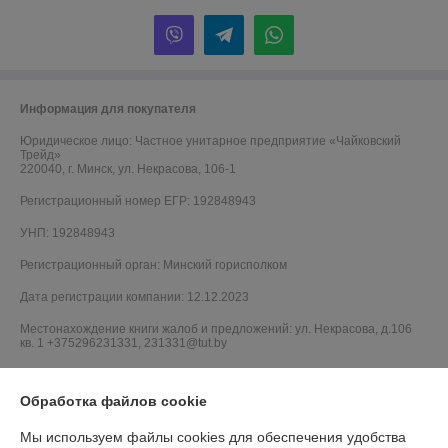
Информация для покупателя
Юридическое лицо:
Частное унитарное предприятие «Чайковский
Трейд»
220040, г. Минск, ул. Некрасова, 106-1
Регистрационный номер ЕГР: 192848943
УНП: 192848943
Регистрационный орган: Минский горисполком
Дата регистрации компании: 12.12.2023
Местонахождение книги жалоб и предложений: ул. Некрасова, д.106
кв. 1 +375296231331, 231331@tut.by
Обработка файлов cookie
Мы используем файлы cookies для обеспечения удобства