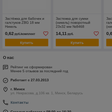
Застёжка для бабочек и
Застежка для сумки
Зас
галстуков ZBG 18 мм
(никель) поворотный
гал
Никель
23х32 мм №8468
(ни
0,62
14,11
0,
руб./комплект
руб.
Купить
Купить
О нас
Рейтинг не сформирован
Менее 5 отзывов за последний год
Работает с 27.03.2013
г. Минск
ул. Некрасова, д.106 кв. 1, Минск, Беларусь
Контакты
Сегодня работает с 09:00 до 16:30