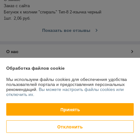
Заказ с сайта

Бегунок к молнии "спираль" Тип-8 2-язычка черный

1шт.	2,06 руб.
Показать все отзывы
О нас
Контакты
Обработка файлов cookie
Мы используем файлы cookies для обеспечения удобства
Доставка и оплата
пользователей портала и предоставления персональных
рекомендаций.
Вы можете настроить файлы cookies или
отключить их.
График работы
Принять
Полная версия сайта
Политика обработки cookies
Отклонить
Сайт создан на платформе Deal.by