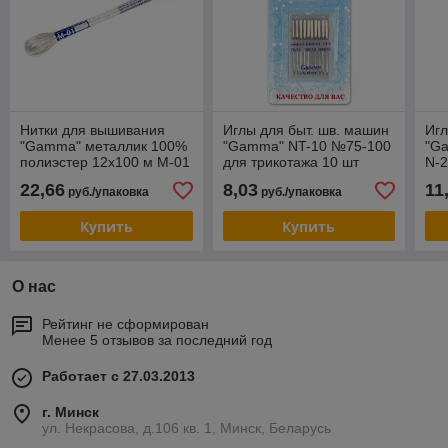
Нитки для вышивания
Иглы для быт. шв. машин
Игл
"Gamma" металлик 100%
"Gamma" NT-10 №75-100
"G
полиэстер 12x100 м М-01
для трикотажа 10 шт
N-2
серебро
ассорти
22,66
8,03
11
руб./упаковка
руб./упаковка
Купить
Купить
О нас
Рейтинг не сформирован
Менее 5 отзывов за последний год
Работает с 27.03.2013
г. Минск
ул. Некрасова, д.106 кв. 1, Минск, Беларусь