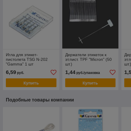
Игла для этикет-
Держатели этикеток к
Дер
пистолета TSG N-202
эт.пист. TPF "Micron" (50
эт.
"Gamma" 1 шт
шт.)
шт.
6,59
1,44
1,
руб.
руб./упаковка
Купить
Купить
Подобные товары компании