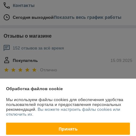
Контакты
Показать весь график работы
Сегодня выходной
Отзывы о магазине
152 отзывов за всё время
Покупатель
15.09.2025
Отлично
Сделка подтверждена через корзину
Обработка файлов cookie
Мы используем файлы cookies для обеспечения удобства
Виктор
12.09.2025
пользователей портала и предоставления персональных
рекомендаций.
Вы можете настроить файлы cookies или
Нейтрально
отключить их.
Заказывал бегунок с двумя язычками. Прислали бегунок с одним 
Принять
язычком. Далее продавец отмалчивается...

Цена вопроса копеешная, отношение к вопросу безалаберное...
