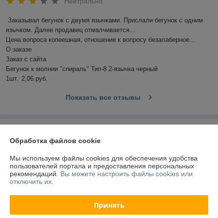
Нейтрально
Заказывал бегунок с двумя язычками. Прислали бегунок с одним 
язычком. Далее продавец отмалчивается...

Цена вопроса копеешная, отношение к вопросу безалаберное...

О заказе

Заказ с сайта

Бегунок к молнии "спираль" Тип-8 2-язычка черный

1шт.	2,06 руб.
Показать все отзывы
О нас
Обработка файлов cookie
Контакты
Мы используем файлы cookies для обеспечения удобства
пользователей портала и предоставления персональных
рекомендаций.
Вы можете настроить файлы cookies или
Доставка и оплата
отключить их.
График работы
Принять