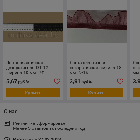
Лента эластичная
Лента эластичная
Лен
декоративная DT-12
декоративная ширина 18
дек
ширина 10 мм. РФ
мм. №15
мм
5,67
3,91
3,
руб./м
руб./м
Купить
Купить
О нас
Рейтинг не сформирован
Менее 5 отзывов за последний год
Работает с 27.03.2013