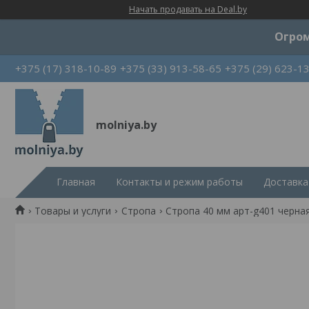
Начать продавать на Deal.by
Огром
+375 (17) 318-10-89
+375 (33) 913-58-65
+375 (29) 623-1
molniya.by
Главная
Контакты и режим работы
Доставка
Товары и услуги
Стропа
Стропа 40 мм арт-g401 черна