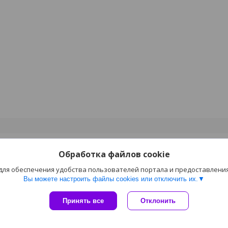
Обработка файлов cookie
 для обеспечения удобства пользователей портала и предоставлени
Вы можете настроить файлы cookies или отключить их.
Сайт создан на платформе Deal.by
Принять все
Отклонить
Политика обработки файлов cookies
molniya.by |
Пожаловаться на контент