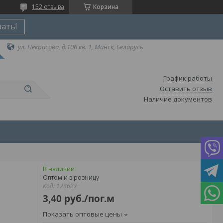
152 отзыва
Корзина
зать!
ул. Некрасова, д.106 кв. 1, Минск, Беларусь
График работы
Оставить отзыв
Наличие документов
В наличии
Оптом и в розницу
Код:
123627
3,40
руб.
/пог.м
Показать оптовые цены