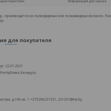
арактеристики
Информация для заказа
пр., производится из полиэфирных или полиамидных волокон. Ра
ер.
я для покупателя
г: 22.01.2021
 Республика Беларусь
сова, д.106 кв. 1 +375296231331, 231331@tut.by