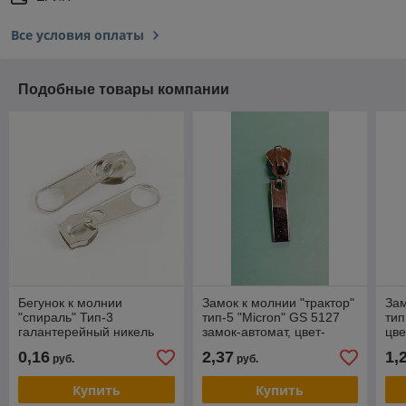
Все условия оплаты
Подобные товары компании
Бегунок к молнии
Замок к молнии "трактор"
Зам
"спираль" Тип-3
тип-5 "Micron" GS 5127
тип
галантерейный никель
замок-автомат, цвет-
цве
черный никель
0,16
2,37
1,
руб.
руб.
Купить
Купить