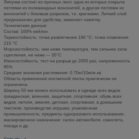
Липучка состоит из прочных лент, одна из которых покрыта
петлями из полиамидных мононитей, а другая петлями из
мононитей с боковым разрезом, т.е. крючками. Липкий слой
предназначен для удобства, заменяет наметку.
Технические данные:
Состав: 100% нейлон.
Термостойкость: точка размягчения 180 °C; точка плавления
215 °C
Морозостойкость: чем ниже температура, тем сильнее сила
сцепления, не ниже — 35°C
Износостойкость: тест на разрыв до 2000 раз, напряженность
85%
Средние значения растяжения: 0.70кг/10м/м.кв.
Область применения контактной ленты практически не
ограничена.
Ширину 50 мм можно использовать в одежде всех видов:
гражданская, военная, защитная, спортивная; обувь всех
видов: летняя, зимняя, детская, спортивная; в домашнем
текстиле; производство игрушек; упаковочная
промышленность; предметы одноразового использования;
маскировочное назначение: салон автомобиля, самолета,
поезда и др.
Скрыть