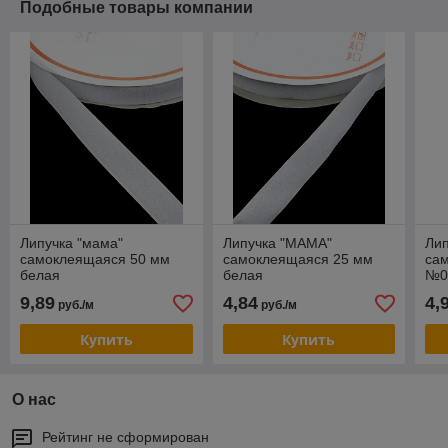
Подобные товары компании
Липучка "мама"
Липучка "МАМА"
Лип
самоклеящаяся 50 мм
самоклеящаяся 25 мм
са
белая
белая
№0
9,89
4,84
4,
руб./м
руб./м
Купить
Купить
О нас
Рейтинг не сформирован